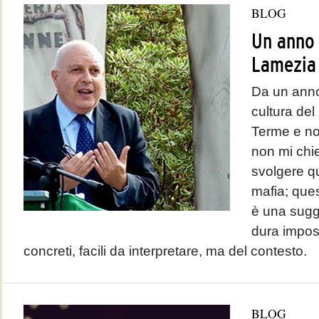
BLOG
Un anno 
Lamezia
Da un anno
cultura de
Terme e no
non mi chie
svolgere qu
mafia; que
è una sugge
dura imposi
concreti, facili da interpretare, ma del contesto.
BLOG