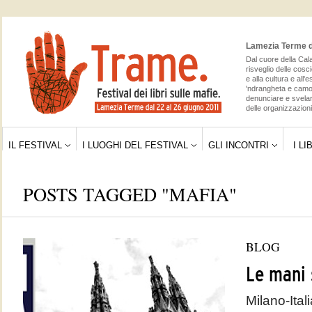
Lamezia Terme da
Dal cuore della Cala
risveglio delle cosc
e alla cultura e all'
'ndrangheta e camor
denunciare e svelar
delle organizzazioni 
IL FESTIVAL
I LUOGHI DEL FESTIVAL
GLI INCONTRI
I LI
POSTS TAGGED "MAFIA"
BLOG
Le mani 
Milano-Ital