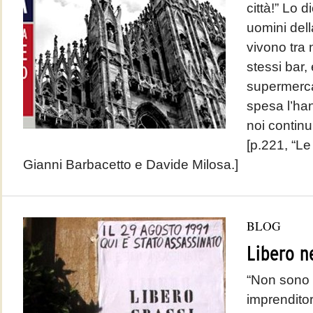
città!” Lo d
uomini del
vivono tra 
stessi bar,
supermerca
spesa l’han
noi continu
[p.221, “Le 
Gianni Barbacetto e Davide Milosa.]
BLOG
Libero n
“Non sono 
imprendito