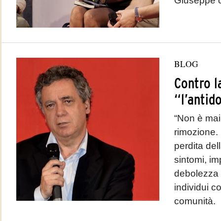
Giuseppe ch
BLOG
Contro l
“l’antid
“Non è mai
rimozione. 
perdita del
sintomi, im
debolezza 
individui c
comunità.