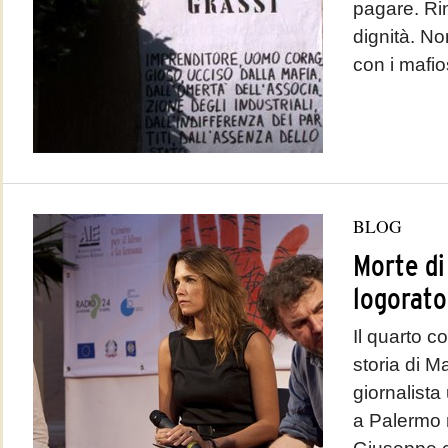
pagare. Ri
dignità. No
con i mafios
BLOG
Morte di
logorato
Il quarto 
storia di M
giornalist
a Palermo n