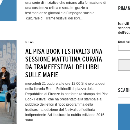
una serie di iniziative che mirano alla formazione di
RIMAN
una coscienza critica e sociale, grazie a
testimonianze giovani e all´impegno sociale
culturale di Trame festival dei libri...
Iscrivit
scoprire
dell'edi
NEWS
Email Ad
AL PISA BOOK FESTIVAL13 UNA
SESSIONE MATTUTINA CURATA
DA TRAMEFESTIVAL DEI LIBRI
SULLE MAFIE
mercoledì 21 ottobre alle ore 12:00 Si è svolta oggi
nella libreria Red – Feltrinelli di piazza della
SCARI
Repubblica di Firenze la conferenza stampa del Pisa
Book Festival, che ha presentato alla stampa e al
pubblico dei lettori il ricco programma della
tredicesima edizione del festival dell’editoria
indipendente. Ad illustrare la nutrita edizione 2015
sono...