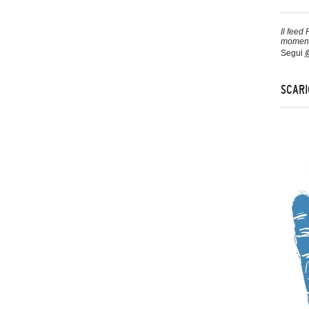
Il feed
moment
Segui
@
SCARI