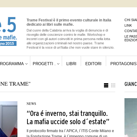
Trame Festival è il primo evento culturale in Italia
CHI SI
dedicato ai libri sulle mafie.
LINK
Dal cuore della Calabria arriva la voglia di denuncia e di
CONTAT
risveglio delle coscienze contro le mafie. Workshop e
LE PAS
incontri con gli autori coinvolti in prima persona nella lotta
EDIZIO
alle organizzazioni criminali nel nostro paese. Trame
Festival è la voce di un'Italia che non vuole stare in silenzio.
PROGRAMMA
PROGETTI .
LIBRI
EDITORI
PROTAGONIS
ONE TRAME"
GIANC
NEWS
“Ora é inverno, stai tranquillo.
La mafia uccide solo d´estate”
Il protocollo firmato tra l´APICA, l´ITIS Conte Milano e
la Fondazione Trame, è l´impegno comune di un