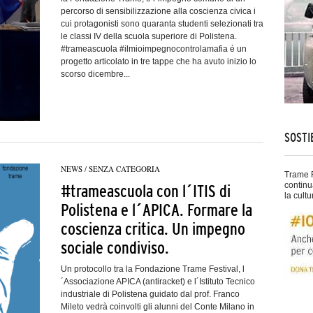
percorso di sensibilizzazione alla coscienza civica i
cui protagonisti sono quaranta studenti selezionati tra
le classi IV della scuola superiore di Polistena.
#trameascuola #ilmioimpegnocontrolamafia é un
progetto articolato in tre tappe che ha avuto inizio lo
scorso dicembre...
SOSTI
NEWS
/
SENZA CATEGORIA
Trame F
continu
#trameascuola con l´ITIS di
la cultu
Polistena e l´APICA. Formare la
coscienza critica. Un impegno
sociale condiviso.
Un protocollo tra la Fondazione Trame Festival, l
´Associazione APICA (antiracket) e l´Istituto Tecnico
industriale di Polistena guidato dal prof. Franco
Mileto vedrà coinvolti gli alunni del Conte Milano in