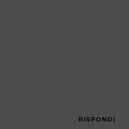
 GIUGNO 2017
RISPONDI