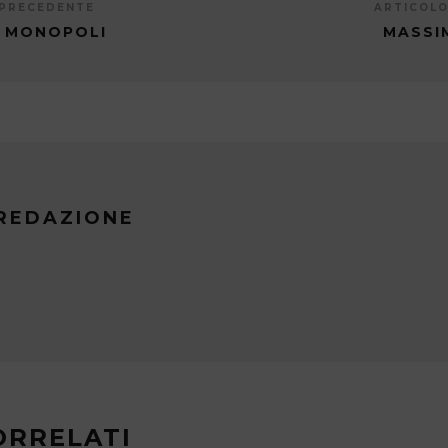
 PRECEDENTE
ARTICOLO
I MONOPOLI
MASSI
REDAZIONE
ORRELATI