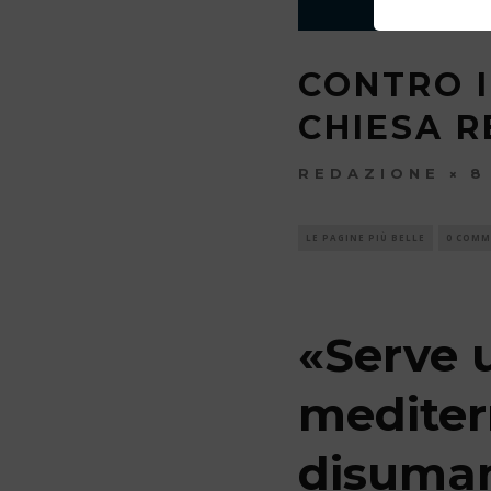
CONTRO I
CHIESA R
REDAZIONE
8
LE PAGINE PIÙ BELLE
0 COMM
«Serve
mediter
disuman