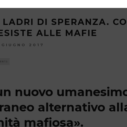
 LADRI DI SPERANZA. C
ESISTE ALLE MAFIE
 GIUGNO 2017
ENTS
 un nuovo umanesim
raneo alternativo all
ità mafiosa
»
.