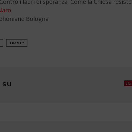
Contro i ladri di speranza. Come la Chiesa resiste
Naro
Dehoniane Bologna
TRAME7
 SU