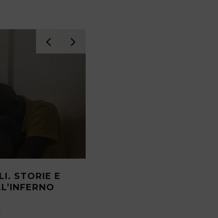
I. STORIE E
UN CITTADINO SU QUATT
L’INFERNO
CALABRIA, HA SUBÌTO S
PELLE LO SCIOGLIMENTO
COMUNE
8