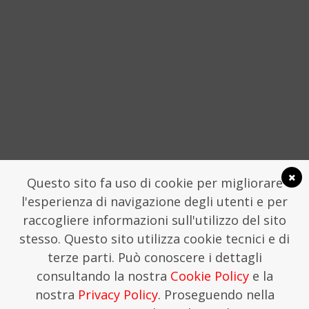
SOCIAL
Questo sito fa uso di cookie per migliorare
l'esperienza di navigazione degli utenti e per
raccogliere informazioni sull'utilizzo del sito
stesso. Questo sito utilizza cookie tecnici e di
LA FONDAZIONE TRAME
COMUNICATI STAMPA
terze parti. Può conoscere i dettagli
FONDAZIONE TRAME - SEGRETERIA CHIOSTRO
consultando la nostra
Cookie Policy
e la
SAN DOMENICO, LAMEZIA TERME
SEGRETERIA@TRAMEFESTIVAL.IT | 346 9544078.
nostra
Privacy Policy
. Proseguendo nella
THIS IS KREATIVEHOUSE