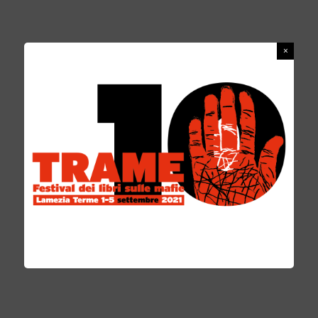
numero di reati, Vibo l’ottava, Cosenza la
nona, Crotone la 24esima e Cosenza la
39esima. Questi alcuni dati del Rapporto
Ecomafia 2015, anticipati questo pomeriggio
nell’ambito della quinta edizione di Trame dal
vicepresidente di Legambiente Stefano
Ciavani, a pochi giorni dalla presentazione
ufficiale del Rapporto in programma a Roma a
fine giugno. Calabria, terra dove le ‘ndrine,
come nelle altre regioni italiane, hanno
scoperto le bonifiche dei territori come nuova
frontiera dell’attività dell’ecomafie: terra delle
“navi dei veleni”, dove le ‘ndrine hanno avuto
un ruolo da protagonista nello smaltimento in
mare dei rifiuti illeciti; terra dove i cumuli di
rifiuti per le strade vengono ignorate dalle Tv