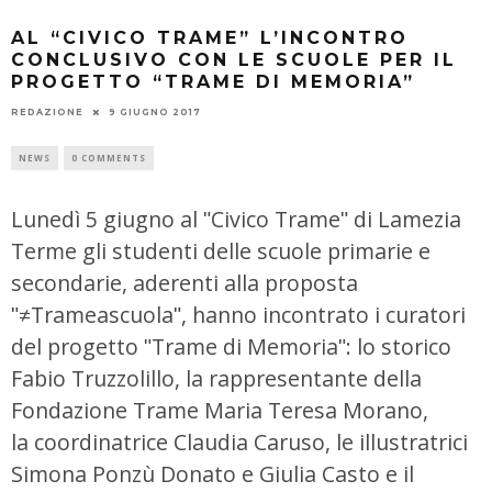
AL “CIVICO TRAME” L’INCONTRO
CONCLUSIVO CON LE SCUOLE PER IL
PROGETTO “TRAME DI MEMORIA”
REDAZIONE
9 GIUGNO 2017
NEWS
0 COMMENTS
Lunedì 5 giugno al ʺCivico Trameʺ di Lamezia
Terme gli studenti delle scuole primarie e
secondarie, aderenti alla proposta
ʺ≠Trameascuolaʺ, hanno incontrato i curatori
del progetto ʺTrame di Memoriaʺ: lo storico
Fabio Truzzolillo, la rappresentante della
Fondazione Trame Maria Teresa Morano,
la coordinatrice Claudia Caruso, le illustratrici
Simona Ponzù Donato e Giulia Casto e il