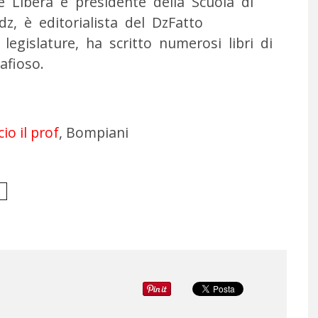
ne Libera e presidente della Scuola di
, è editorialista del DzFatto
legislature, ha scritto numerosi libri di
afioso.
io il prof
, Bompiani