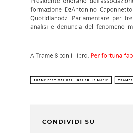
Presidente onorario dell’associazio
formazione DzAntonino Caponnettodz
Quotidianodz. Parlamentare per tre 
analisi e denuncia del fenomeno m
A Trame 8 con il libro,
Per fortuna facc
TRAME FESTIVAL DEI LIBRI SULLE MAFIE
TRAME8
CONDIVIDI SU