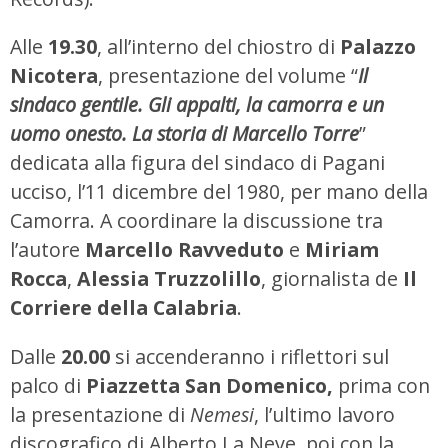
Alle
19.30
, all’interno del chiostro di
Palazzo
Nicotera
, presentazione del volume “
Il
sindaco gentile. Gli appalti, la camorra e un
uomo onesto. La storia di Marcello Torre
”
dedicata alla figura del sindaco di Pagani
ucciso, l’11 dicembre del 1980, per mano della
Camorra. A coordinare la discussione tra
l’autore
Marcello Ravveduto
e
Miriam
Rocca
,
Alessia Truzzolillo
, giornalista de
Il
Corriere della Calabria
.
Dalle
20.00
si accenderanno i riflettori sul
palco di
Piazzetta San Domenico,
prima con
la presentazione di
Nemesi
, l’ultimo lavoro
discografico di Alberto La Neve, poi con la