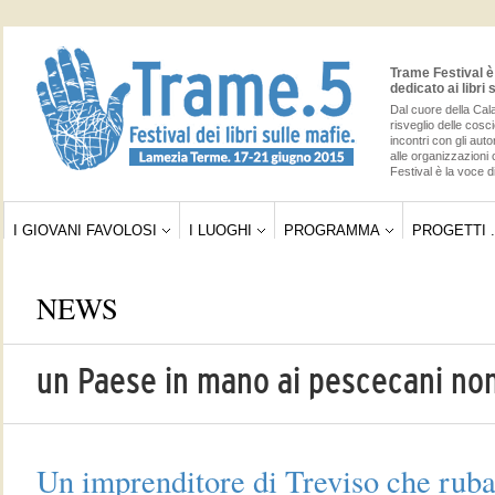
Trame Festival è 
dedicato ai libri 
Dal cuore della Cala
risveglio delle cos
incontri con gli auto
alle organizzazioni 
Festival è la voce di
I GIOVANI FAVOLOSI
I LUOGHI
PROGRAMMA
PROGETTI .
NEWS
un Paese in mano ai pescecani non
Un imprenditore di Treviso che ruba