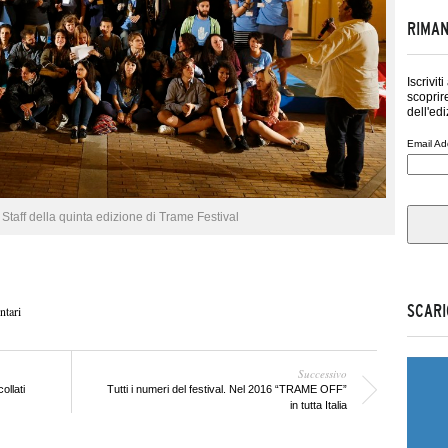
RIMAN
Iscrivit
scoprire
dell'edi
Email Ad
o Staff della quinta edizione di Trame Festival
SCARI
ntari
Successivo
ollati
Tutti i numeri del festival. Nel 2016 “TRAME OFF”
in tutta Italia