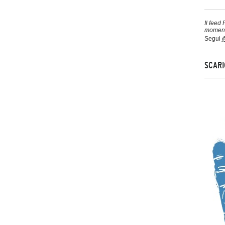
Il feed
moment
Segui
@
SCARI