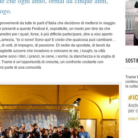
ade che ogni anno, ormai da cinque anni,
uogo.
rovenienti da tutte le parti d’Italia che decidono di mettersi in viaggio
presenti a questo Festival è, soprattutto, un modo per dire da che
etini per i quali, forse, è più difficile partecipare, dire a viso aperto
Lamezia, “Io ci sono! Sono qui! E credo che qualcosa può cambiare…
i volti, di impegno, di passione. Di sedie da spostate, di tavoli da
gliette azzurre che invadono e colorano le vie, i luoghi, la città.
sono i libri, i pranzi, le cene, i sorrisi, la stanchezza e la voglia di
SOSTI
 Trame è un’opportunità di crescita, un confronto costante con
rsi parte di una comunità.
Trame F
continu
la cultu