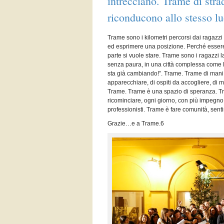
intrecciano. Trame di str
riconducono allo stesso l
Trame sono i kilometri percorsi dai ragazzi p
ed esprimere una posizione. Perché essere 
parte si vuole stare. Trame sono i ragazzi lam
senza paura, in una città complessa come 
sta già cambiando!”. Trame. Trame di mani, d
apparecchiare, di ospiti da accogliere, di ma
Trame. Trame è una spazio di speranza. Trame 
ricominciare, ogni giorno, con più impegno.
professionisti. Trame è fare comunità, senti
Grazie…e a Trame.6