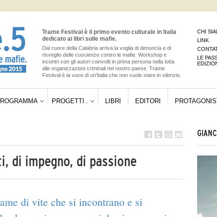
Trame Festival è il primo evento culturale in Italia
CHI SI
dedicato ai libri sulle mafie.
LINK
Dal cuore della Calabria arriva la voglia di denuncia e di
CONTAT
risveglio delle coscienze contro le mafie. Workshop e
LE PAS
incontri con gli autori coinvolti in prima persona nella lotta
EDIZIO
alle organizzazioni criminali nel nostro paese. Trame
Festival è la voce di un'Italia che non vuole stare in silenzio.
PROGRAMMA
PROGETTI .
LIBRI
EDITORI
PROTAGONIS
GIANC
ti, di impegno, di passione
ame di vite che si incontrano e si