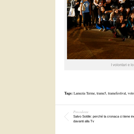
I volontari e l
Tags:
Lamezia Terme
,
trame5
,
tramefestival
,
volo
Precedente
Salvo Sottile: perché la cronaca ci tiene inc
davanti alla Tv