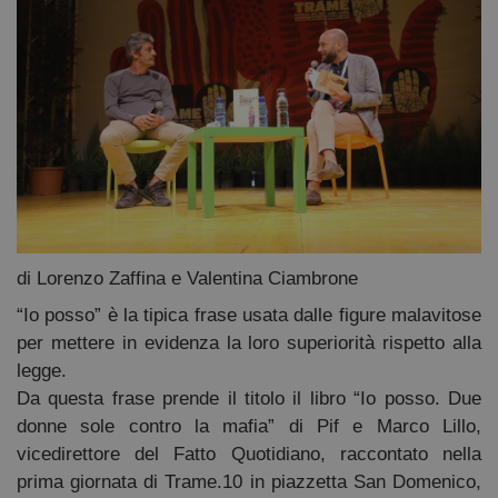
Diventa Partner
Dona
Fondazione Trame
Chi Siamo
Civico Trame
#Trameascuola
di Lorenzo Zaffina e Valentina Ciambrone
Visioni Civiche
“Io posso” è la tipica frase usata dalle figure malavitose
Mostra 3D - Visioni Civiche
per mettere in evidenza la loro superiorità rispetto alla
Il Diritto di Essere
legge.
Archivio Storico
Da questa frase prende il titolo il libro “Io posso. Due
donne sole contro la mafia” di Pif e Marco Lillo,
vicedirettore del Fatto Quotidiano, raccontato nella
Contatti
prima giornata di Trame.10 in piazzetta San Domenico,