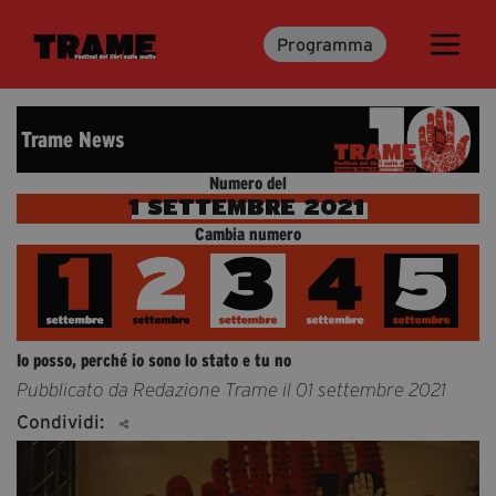
Programma
Trame.15
Programma
Ospiti
Trame News
Libri
Numero del
1 SETTEMBRE 2021
Cambia numero
Media & Press
Focus second slide
Focu
News & Kit
Accrediti Stampa
Cartella Stampa
Io posso, perché io sono lo stato e tu no
Rassegna Stampa
Pubblicato da Redazione Trame il 01 settembre 2021
Condividi:
Partecipa