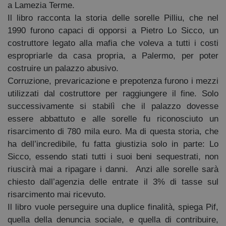
a Lamezia Terme.
segreteria@tramefestival.it
Il libro racconta la storia delle sorelle Pilliu, che nel
info@tramefestival.it
1990 furono capaci di opporsi a Pietro Lo Sicco, un
+39 346 954 4078
costruttore legato alla mafia che voleva a tutti i costi
espropriarle da casa propria, a Palermo, per poter
costruire un palazzo abusivo.
Corruzione, prevaricazione e prepotenza furono i mezzi
utilizzati dal costruttore per raggiungere il fine. Solo
successivamente si stabilì che il palazzo dovesse
essere abbattuto e alle sorelle fu riconosciuto un
risarcimento di 780 mila euro. Ma di questa storia, che
ha dell’incredibile, fu fatta giustizia solo in parte: Lo
Sicco, essendo stati tutti i suoi beni sequestrati, non
riuscirà mai a ripagare i danni. Anzi alle sorelle sarà
chiesto dall’agenzia delle entrate il 3% di tasse sul
risarcimento mai ricevuto.
Il libro vuole perseguire una duplice finalità, spiega Pif,
quella della denuncia sociale, e quella di contribuire,