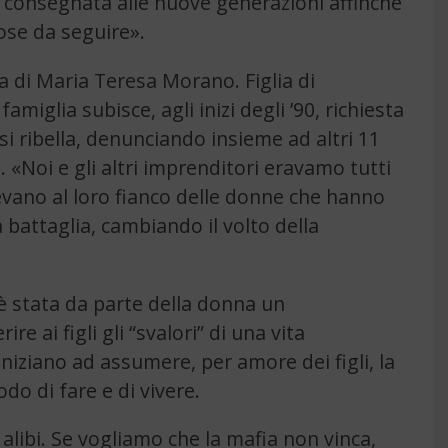
ho consegnata alle nuove generazioni affinché
ose da seguire».
a di Maria Teresa Morano. Figlia di
amiglia subisce, agli inizi degli ’90, richiesta
 si ribella, denunciando insieme ad altri 11
. «Noi e gli altri imprenditori eravamo tutti
vevano al loro fianco delle donne che hanno
a battaglia, cambiando il volto della
’è stata da parte della donna un
e ai figli gli “svalori” di una vita
niziano ad assumere, per amore dei figli, la
o di fare e di vivere.
 alibi. Se vogliamo che la mafia non vinca,