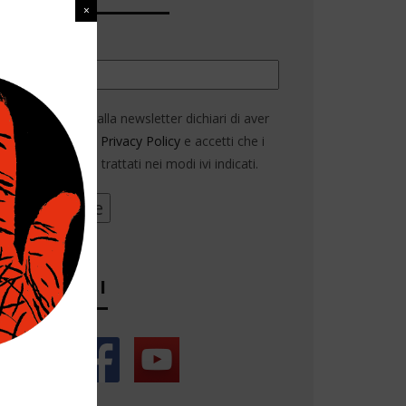
Email*
Iscrivendoti alla newsletter dichiari di aver
letto la nostra
Privacy Policy
e accetti che i
tuoi dati siano trattati nei modi ivi indicati.
SEGUICI