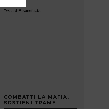
Tweet di @tramefestival
COMBATTI LA MAFIA,
SOSTIENI TRAME