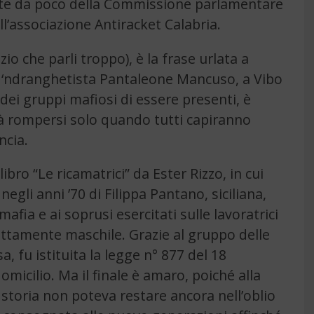
arte da poco della Commissione parlamentare
l’associazione Antiracket Calabria.
nzio che parli troppo), è la frase urlata a
o ‘ndranghetista Pantaleone Mancuso, a Vibo
 dei gruppi mafiosi di essere presenti, è
trà rompersi solo quando tutti capiranno
ncia.
ibro “Le ricamatrici” da Ester Rizzo, in cui
egli anni ’70 di Filippa Pantano, siciliana,
mafia e ai soprusi esercitati sulle lavoratrici
ttamente maschile. Grazie al gruppo delle
a, fu istituita la legge n° 877 del 18
omicilio. Ma il finale è amaro, poiché alla
ta storia non poteva restare ancora nell’oblio