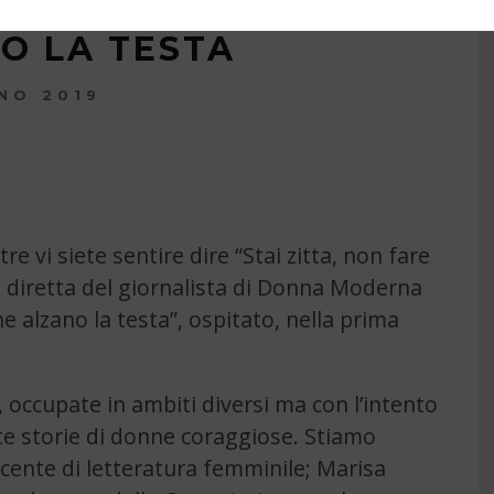
O LA TESTA
NO 2019
e vi siete sentire dire “Stai zitta, non fare
diretta del giornalista di Donna Moderna
e alzano la testa”, ospitato, nella prima
occupate in ambiti diversi ma con l’intento
e storie di donne coraggiose. Stiamo
docente di letteratura femminile; Marisa